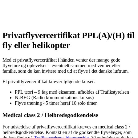
Privatflyvercertifikat PPL(A)/(H) til
fly eller helikopter
Med et privatflyvercertifikat i hånden venter der mange gode
flyveture og oplevelser – eventuelt sammen med venner eller
familie, som du kan invitere med ud at flyve i det danske luftrum.
Et privatflyvercertifikat kræver følgende kurser:
PPL teori – 9 fag med eksamen, afholdes af Trafikstyrelsen
N-BEG (Radio kommunikations kursus)
Flyve træning 45 timer heraf 10 solo timer
Medical class 2 / Helbredsgodkendelse
For udstedelse af privatflyvercertifikat kræves en medical class 2 /
helbredsgodkendelse. Kontakt en af de godkendte flyvelæger, som
du kan finde på
Trafikstyrelsens hjemmeside
. Vi anbefaler at du har