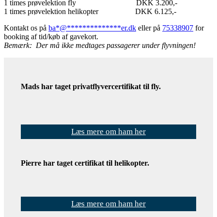
1 times prøvelektion fly DKK 3.200,-
1 times prøvelektion helikopter DKK 6.125,-
Kontakt os på
ba
*
@
**************
er.dk
eller på
75338907
for
booking af tid/køb af gavekort.
Bemærk: Der må ikke medtages passagerer under flyvningen!
Mads har taget privatflyvercertifikat til fly.
Læs mere om ham her
Pierre har taget certifikat til helikopter.
Læs mere om ham her