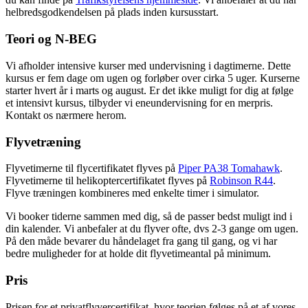
helbredsgodkendelsen på plads inden kursusstart.
Teori og N-BEG
Vi afholder intensive kurser med undervisning i dagtimerne. Dette
kursus er fem dage om ugen og forløber over cirka 5 uger. Kurserne
starter hvert år i marts og august. Er det ikke muligt for dig at følge
et intensivt kursus, tilbyder vi eneundervisning for en merpris.
Kontakt os nærmere herom.
Flyvetræning
Flyvetimerne til flycertifikatet flyves på
Piper PA38 Tomahawk
.
Flyvetimerne til helikoptercertifikatet flyves på
Robinson R44
.
Flyve træningen kombineres med enkelte timer i simulator.
Vi booker tiderne sammen med dig, så de passer bedst muligt ind i
din kalender. Vi anbefaler at du flyver ofte, dvs 2-3 gange om ugen.
På den måde bevarer du håndelaget fra gang til gang, og vi har
bedre muligheder for at holde dit flyvetimeantal på minimum.
Pris
Prisen for et privatflyvercertifikat, hvor teorien følges på et af vores