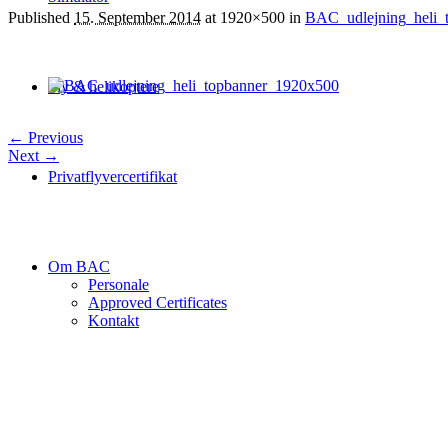
Published
15. September 2014
at 1920×500 in
BAC_udlejning_heli_
Fly & helikoptere
← Previous
Next →
Privatflyvercertifikat
Om BAC
Personale
Approved Certificates
Kontakt