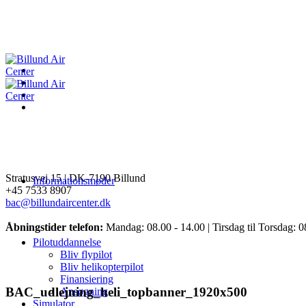
Stratusvej 15 |
DK-7190 Billund
Informationsmøder
+45 7533 8907
bac@billundaircenter.dk
Åbningstider telefon:
Mandag: 08.00 - 14.00 | Tirsdag til Torsdag: 0
Pilotuddannelse
Bliv flypilot
Bliv helikopterpilot
Finansiering
BAC_udlejning_heli_topbanner_1920x500
Ansøgning
Simulator