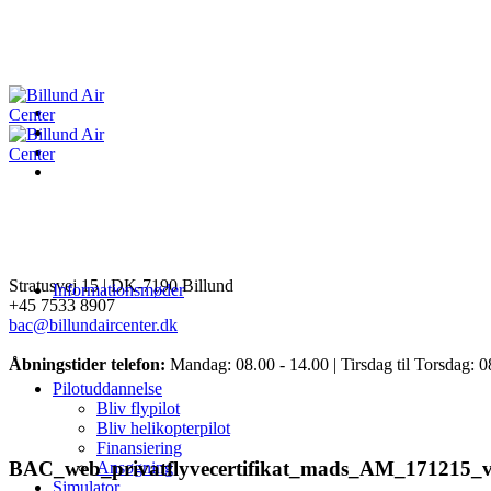
Stratusvej 15 |
DK-7190 Billund
Informationsmøder
+45 7533 8907
bac@billundaircenter.dk
Åbningstider telefon:
Mandag: 08.00 - 14.00 | Tirsdag til Torsdag: 0
Pilotuddannelse
Bliv flypilot
Bliv helikopterpilot
Finansiering
BAC_web_privatflyvecertifikat_mads_AM_171215_v
Ansøgning
Simulator