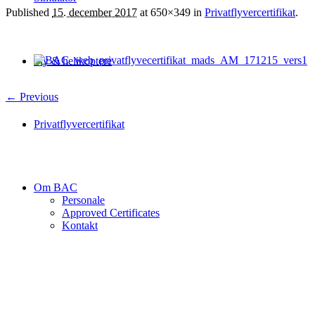
Published
15. december 2017
at 650×349 in
Privatflyvercertifikat
.
Fly & helikoptere
← Previous
Privatflyvercertifikat
Om BAC
Personale
Approved Certificates
Kontakt