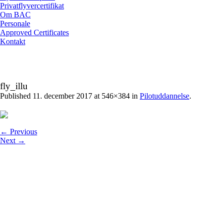
Privatflyvercertifikat
Om BAC
Personale
Approved Certificates
Kontakt
fly_illu
Published
11. december 2017
at 546×384 in
Pilotuddannelse
.
← Previous
Next →