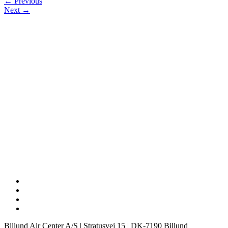
← Previous
Next →
Billund Air Center A/S | Stratusvej 15 | DK-7190 Billund