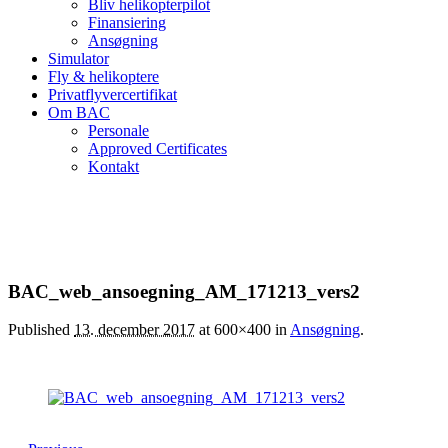
Bliv helikopterpilot
Finansiering
Ansøgning
Simulator
Fly & helikoptere
Privatflyvercertifikat
Om BAC
Personale
Approved Certificates
Kontakt
BAC_web_ansoegning_AM_171213_vers2
Published
13. december 2017
at 600×400 in
Ansøgning
.