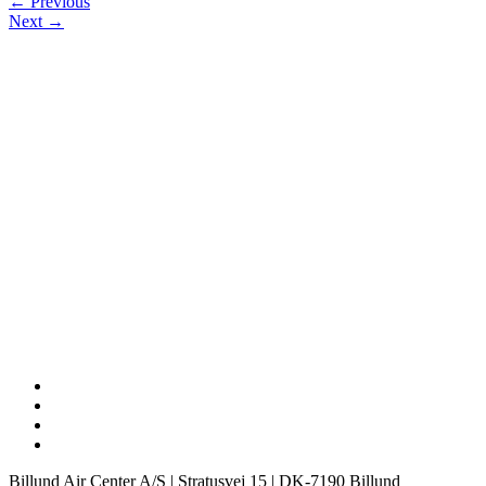
← Previous
Next →
Billund Air Center A/S | Stratusvej 15 | DK-7190 Billund