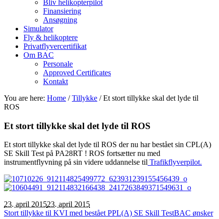
Bliv helikopterpilot
Finansiering
Ansøgning
Simulator
Fly & helikoptere
Privatflyvercertifikat
Om BAC
Personale
Approved Certificates
Kontakt
You are here:
Home
/
Tillykke
/
Et stort tillykke skal det lyde til
ROS
Et stort tillykke skal det lyde til ROS
Et stort tillykke skal det lyde til ROS der nu har bestået sin CPL(A)
SE Skill Test på PA28RT ! ROS fortsætter nu med
instrumentflyvning på sin videre uddannelse til
Trafikflyverpilot.
23. april 2015
23. april 2015
Stort tillykke til KVI med bestået PPL(A) SE Skill Test
BAC ønsker