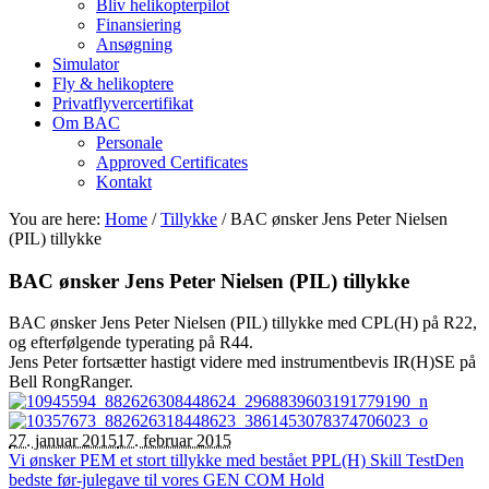
Bliv helikopterpilot
Finansiering
Ansøgning
Simulator
Fly & helikoptere
Privatflyvercertifikat
Om BAC
Personale
Approved Certificates
Kontakt
You are here:
Home
/
Tillykke
/
BAC ønsker Jens Peter Nielsen
(PIL) tillykke
BAC ønsker Jens Peter Nielsen (PIL) tillykke
BAC ønsker Jens Peter Nielsen (PIL) tillykke med CPL(H) på R22,
og efterfølgende typerating på R44.
Jens Peter fortsætter hastigt videre med instrumentbevis IR(H)SE på
Bell RongRanger.
27. januar 2015
17. februar 2015
Vi ønsker PEM et stort tillykke med bestået PPL(H) Skill Test
Den
bedste før-julegave til vores GEN COM Hold