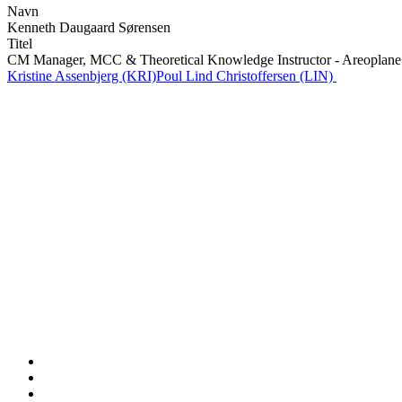
Navn
Kenneth Daugaard Sørensen
Titel
CM Manager, MCC & Theoretical Knowledge Instructor - Areoplane
Kristine Assenbjerg (KRI)
Poul Lind Christoffersen (LIN)