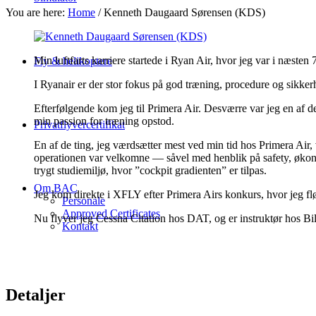
You are here:
Home
/
Kenneth Daugaard Sørensen (KDS)
Min luftfarts karriere startede i Ryan Air, hvor jeg var i næst
Fly & helikoptere
I Ryanair er der stor fokus på god træning, procedure og sikkerh
Efterfølgende kom jeg til Primera Air. Desværre var jeg en af de
min passion for træning opstod.
Privatflyvercertifikat
En af de ting, jeg værdsætter mest ved min tid hos Primera Air,
operationen var velkomne — såvel med henblik på safety, økonom
trygt studiemiljø, hvor ”cockpit gradienten” er tilpas.
Om BAC
Jeg kom direkte i XFLY efter Primera Airs konkurs, hvor jeg flø
Personale
Approved Certificates
Nu flyver jeg Cessna Citation hos DAT, og er instruktør hos 
Kontakt
Detaljer