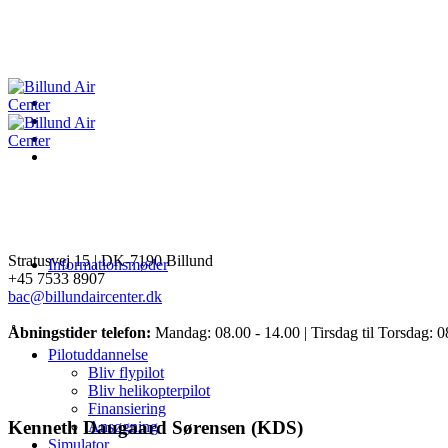
Stratusvej 15 |
DK-7190 Billund
Informationsmøder
+45 7533 8907
bac@billundaircenter.dk
Åbningstider telefon:
Mandag: 08.00 - 14.00 | Tirsdag til Torsdag: 0
Pilotuddannelse
Bliv flypilot
Bliv helikopterpilot
Finansiering
Kenneth Daugaard Sørensen (KDS)
Ansøgning
Simulator