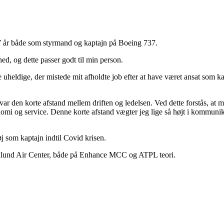
en 7 år både som styrmand og kaptajn på Boeing 737.
ed, og dette passer godt til min person.
 uheldige, der mistede mit afholdte job efter at have været ansat som ka
 var den korte afstand mellem driften og ledelsen. Ved dette forstås, a
i og service. Denne korte afstand vægter jeg lige så højt i kommunika
j som kaptajn indtil Covid krisen.
Billund Air Center, både på Enhance MCC og ATPL teori.