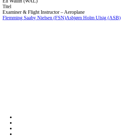
Eli Wallin (WAL)
Titel
Examiner & Flight Instructor – Aeroplane
Flemming Saaby Nielsen (FSN)
Asbjørn Holm Ulsig (ASB)